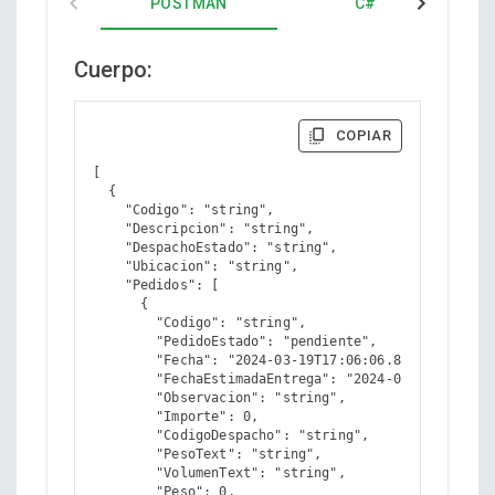
POSTMAN
C#
Cuerpo:
COPIAR
[

  {

    "Codigo": "string",

    "Descripcion": "string",

    "DespachoEstado": "string",

    "Ubicacion": "string",

    "Pedidos": [

      {

        "Codigo": "string",

        "PedidoEstado": "pendiente",

        "Fecha": "2024-03-19T17:06:06.880Z",

        "FechaEstimadaEntrega": "2024-03-19T17:06:0
        "Observacion": "string",

        "Importe": 0,

        "CodigoDespacho": "string",

        "PesoText": "string",

        "VolumenText": "string",

        "Peso": 0,
