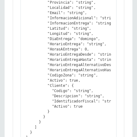
          "Provincia": "string",

          "Localidad": "string",

          "Email": "string",

          "InformacionAdicional": "string",

          "InformacionEntrega": "string",

          "Latitud": "string",

          "Longitud": "string",

          "DiaEntrega": "domingo",

          "HorarioEntrega": "string",

          "HorasAEntrega": 0,

          "HorarioEntregaDesde": "string",

          "HorarioEntregaHasta": "string",

          "HorarioEntregaAlternativoDesde": "string
          "HorarioEntregaAlternativoHasta": "string
          "CodigoZona": "string",

          "Activo": true,

          "Cliente": {

            "Codigo": "string",

            "Descripcion": "string",

            "IdentificadorFiscal": "string",

            "Activo": true

          }

        }

      }

    ]

  }
