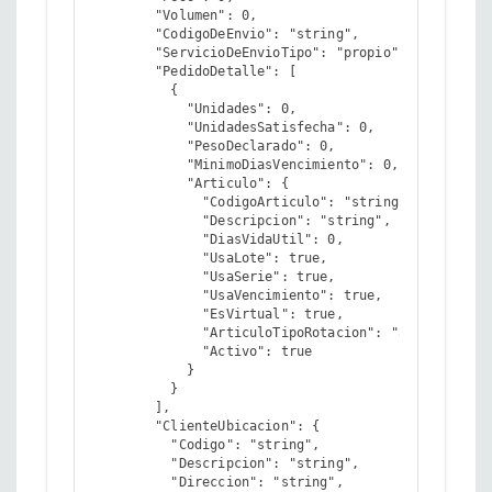
        "Volumen": 0,

        "CodigoDeEnvio": "string",

        "ServicioDeEnvioTipo": "propio",

        "PedidoDetalle": [

          {

            "Unidades": 0,

            "UnidadesSatisfecha": 0,

            "PesoDeclarado": 0,

            "MinimoDiasVencimiento": 0,

            "Articulo": {

              "CodigoArticulo": "string",

              "Descripcion": "string",

              "DiasVidaUtil": 0,

              "UsaLote": true,

              "UsaSerie": true,

              "UsaVencimiento": true,

              "EsVirtual": true,

              "ArticuloTipoRotacion": "alta",

              "Activo": true

            }

          }

        ],

        "ClienteUbicacion": {

          "Codigo": "string",

          "Descripcion": "string",

          "Direccion": "string",
