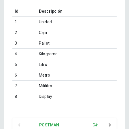
Id
Descripción
1
Unidad
2
Caja
3
Pallet
4
Kilogramo
5
Litro
6
Metro
7
Mililitro
8
Display
POSTMAN
C#