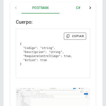
POSTMAN
C#
Cuerpo:
COPIAR
{

  "Codigo": "string",

  "Descripcion": "string",

  "RequiereControlCiego": true,

  "Activo": true

}
