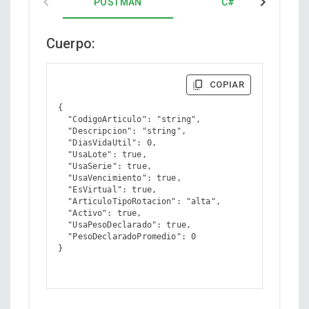
POSTMAN
C#
Cuerpo:
COPIAR
{

  "CodigoArticulo": "string",

  "Descripcion": "string",

  "DiasVidaUtil": 0,

  "UsaLote": true,

  "UsaSerie": true,

  "UsaVencimiento": true,

  "EsVirtual": true,

  "ArticuloTipoRotacion": "alta",

  "Activo": true,

  "UsaPesoDeclarado": true,

  "PesoDeclaradoPromedio": 0

}
