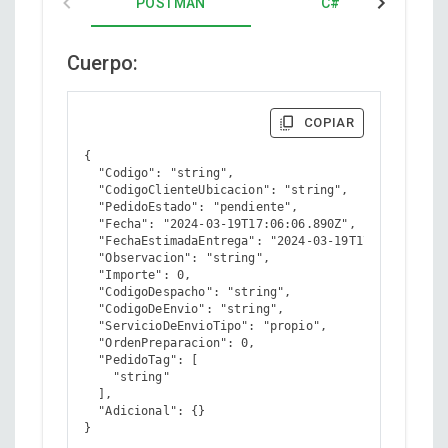
POSTMAN
C#
Cuerpo:
COPIAR
{

  "Codigo": "string",

  "CodigoClienteUbicacion": "string",

  "PedidoEstado": "pendiente",

  "Fecha": "2024-03-19T17:06:06.890Z",

  "FechaEstimadaEntrega": "2024-03-19T17:06:06.890Z
  "Observacion": "string",

  "Importe": 0,

  "CodigoDespacho": "string",

  "CodigoDeEnvio": "string",

  "ServicioDeEnvioTipo": "propio",

  "OrdenPreparacion": 0,

  "PedidoTag": [

    "string"

  ],

  "Adicional": {}

}
