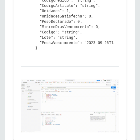
      "CodigoPedido": "string",

      "CodigoArticulo": "string",

      "Unidades": 1,

      "UnidadesSatisfecha": 0,

      "PesoDeclarado": 0,

      "MinimoDiasVencimiento": 0,

      "Codigo": "string",

      "Lote": "string",

      "FechaVencimiento": "2023-09-26T14:28:53.084Z
    }
