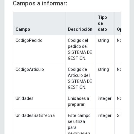
Campos a informar:
Tipo
de
Campo
Descripción
dato
Opciona
CodigoPedido
Código del
string
No
pedido del
SISTEMA DE
GESTIÓN.
CodigoArticulo
Código de
string
No
Artículo del
SISTEMA DE
GESTIÓN.
Unidades
Unidades a
integer
No
preparar.
UnidadesSatisfecha
Este campo
integer
Sí
se utiliza
para
devolver en